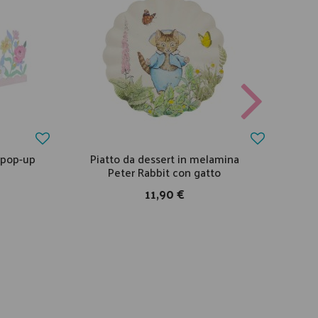
i pop-up
Piatto da dessert in melamina
Bigl
Peter Rabbit con gatto
11,90 €