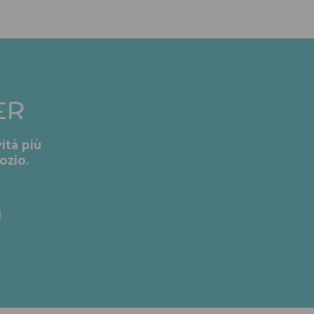
ER
ità più
ozio.