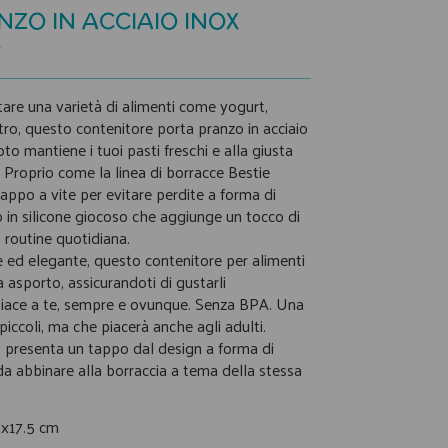
ZO IN ACCIAIO INOX
O
tare una varietà di alimenti come yogurt,
tro, questo contenitore porta pranzo in acciaio
to mantiene i tuoi pasti freschi e alla giusta
 Proprio come la linea di borracce Bestie
appo a vite per evitare perdite a forma di
 in silicone giocoso che aggiunge un tocco di
 routine quotidiana.
 ed elegante, questo contenitore per alimenti
a asporto, assicurandoti di gustarli
ace a te, sempre e ovunque. Senza BPA. Una
 piccoli, ma che piacerà anche agli adulti.
 presenta un tappo dal design a forma di
da abbinare alla borraccia a tema della stessa
5x17.5 cm