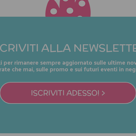
SCRIVITI ALLA NEWSLETT
iti per rimanere sempre aggiornato sulle ultime nov
rate che mai, sulle promo e sui futuri eventi in neg
ISCRIVITI ADESSO! >