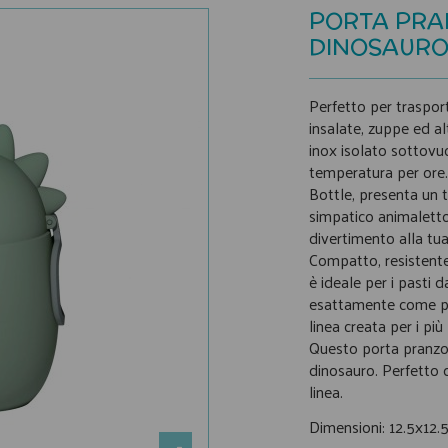
PORTA PRAN
DINOSAUR
Perfetto per traspor
insalate, zuppe ed al
inox isolato sottovuo
temperatura per ore.
Bottle, presenta un t
simpatico animaletto
divertimento alla tua
Compatto, resistente
è ideale per i pasti d
esattamente come pi
linea creata per i più
Questo porta pranzo
dinosauro. Perfetto 
linea.
Dimensioni: 12.5x12.