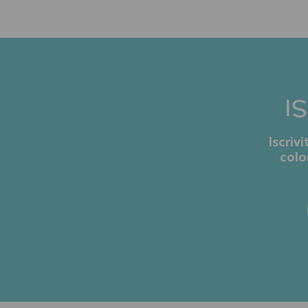
I
Iscriv
colo