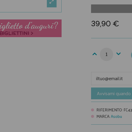
39,90 €
Avvisami quando 
RIFERIMENTO
:
FC4
MARCA
:
Asobu