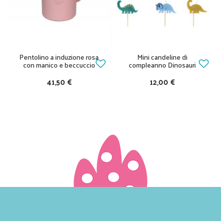
Pentolino a induzione rosa
Mini candeline di
con manico e beccuccio
compleanno Dinosauri
41,50 €
12,00 €