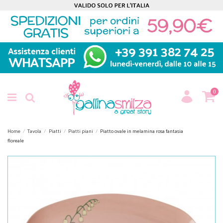
0
Home
Tavola
Piatti
Piatti piani
Piatto ovale in melamina rosa fantasia
floreale