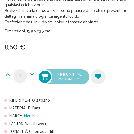
qualsiasi celebrazione!
Realizzati in carta da 400 g/m², sono pratici e decorativi e presentano
dettagli in lamina olografica argento lucido.
Confezione da 8 in 4 diversi colori e fantasie abbinate.
Dimensioni: 15.9 x 23.5 cm
8,50 €
AGGIUNGI AL
CARRELLO
RIFERIMENTO
:
270256
MATERIALE
:
Carta
MARCA
:
Meri Meri
FANTASIA
:
Halloween
TONALITÀ
:
Colori assortiti