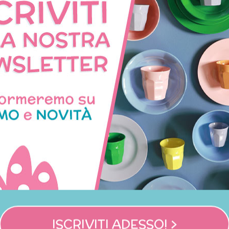
CON LO STESSO TEMA
etta blu fantasia animalier
Portaoggetti per passeg
con stelle e fulmini
fantasia elefantino ro
69,90 €
28,95 €
ISCRIVITI ADESSO! >