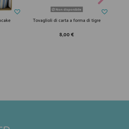
Non disponibile
upcake
Tovaglioli di carta a forma di tigre
Fest
8,00 €