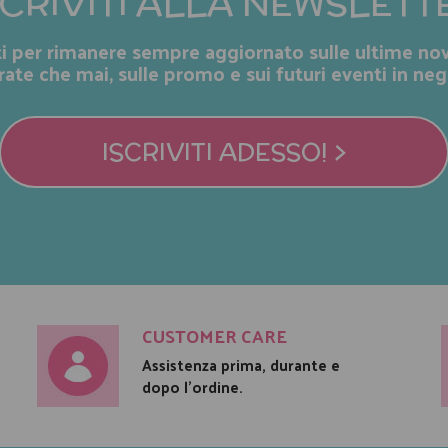
SCRIVITI ALLA NEWSLETT
iti per rimanere sempre aggiornato sulle ultime nov
rate che mai, sulle promo e sui futuri eventi in neg
ISCRIVITI ADESSO! >
CUSTOMER CARE
Assistenza prima, durante e
dopo l'ordine.