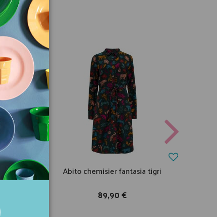
gino
Abito chemisier fantasia tigri
C
sa
89,90 €