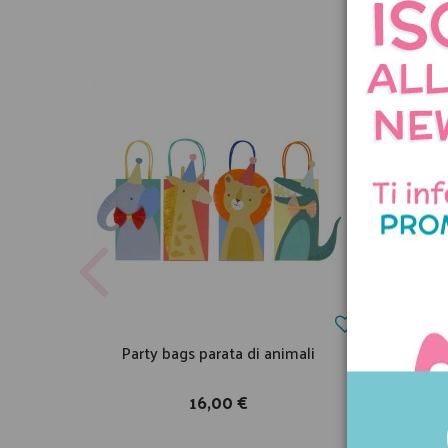
Party bags parata di animali
Camic
16,00 €