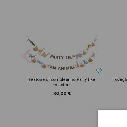
Festone di compleanno Party like
Tovagli
an animal
30,00 €