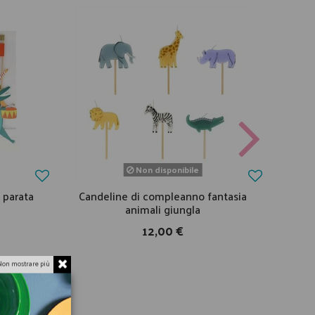
Non disponibile
 parata
Candeline di compleanno fantasia
P
animali giungla
12,00 €
Non mostrare più