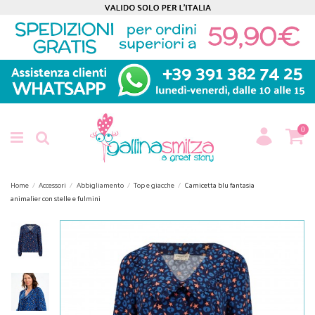
0
Home
Accessori
Abbigliamento
Top e giacche
Camicetta blu fantasia
animalier con stelle e fulmini