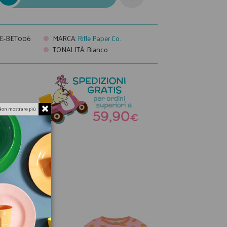
LE-BET006
MARCA
:
Rifle Paper Co.
TONALITÀ
:
Bianco
a
Non mostrare più