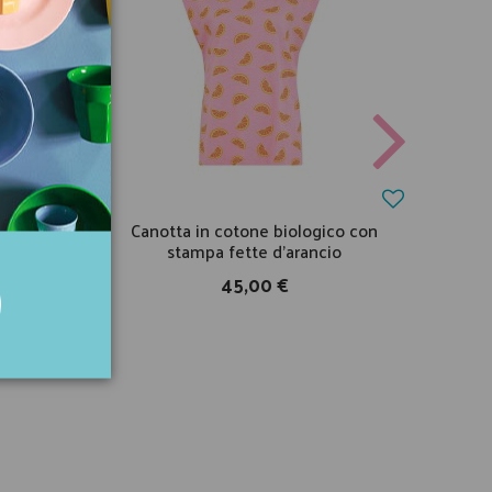
stampa
Canotta in cotone biologico con
B
stampa fette d'arancio
45,00 €