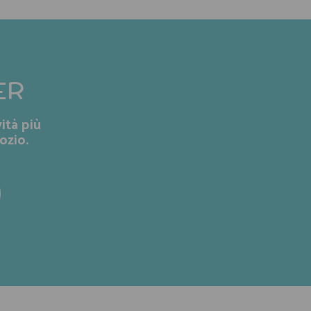
ER
ità più
ozio.