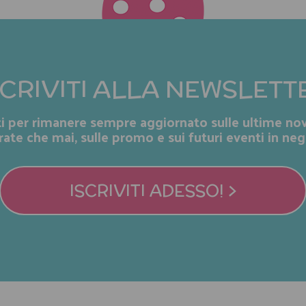
SCRIVITI ALLA NEWSLETT
iti per rimanere sempre aggiornato sulle ultime nov
rate che mai, sulle promo e sui futuri eventi in neg
ISCRIVITI ADESSO! >