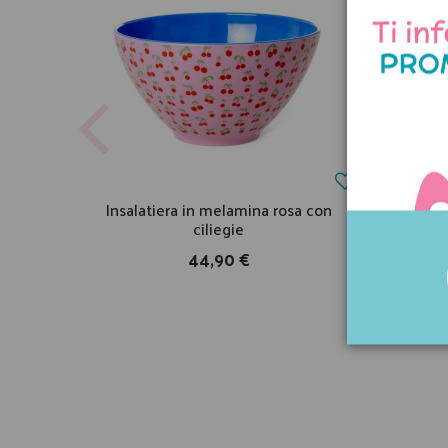
Insalatiera in melamina rosa con
Tov
ciliegie
44,90 €