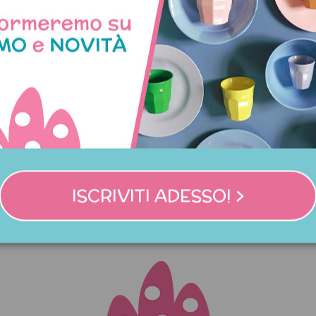
Non disponibile
aglia di carta con agrumi
Ventaglio arancione con 
di fichi
11,90 €
10,95 €
ISCRIVITI ADESSO! >