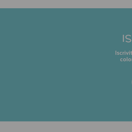
I
Iscriv
colo