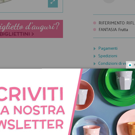
RIFERIMENTO
:
RIF
FANTASIA
:
Frutta
Pagamenti
Spedizioni
Condizioni di vendit
CON LO STESSO TEMA