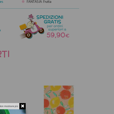
les
FANTASIA
:
Frutta
a
TI
Non mostrare più