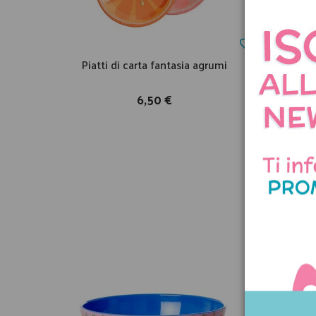
Piatti di carta fantasia agrumi
Cande
6,50 €