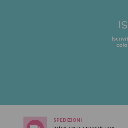
I
Iscriv
colo
SPEDIZIONI
Veloci, sicure e tracciabili con