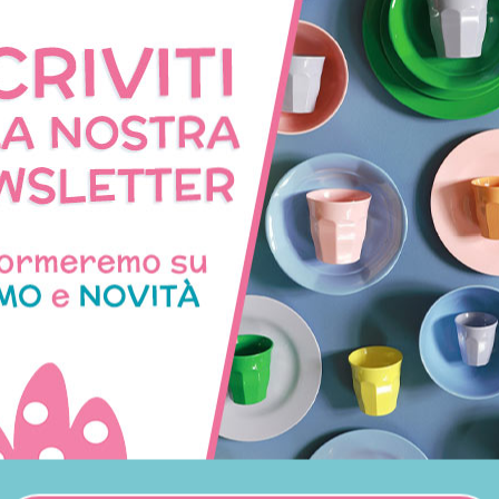
line di compleanno a forma
Bicchieri di carta ecologica 
di ananas
fragole
10,00 €
6,00 €
CON LO STESSO TEMA