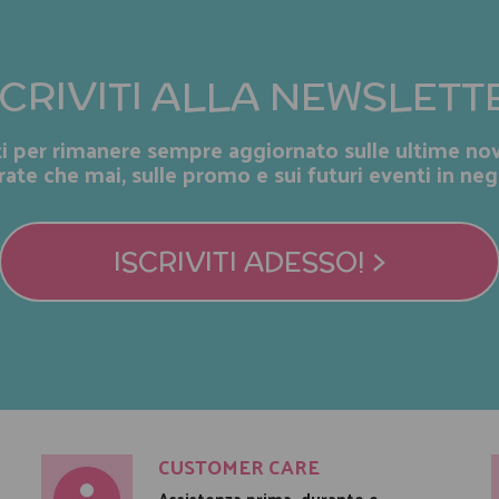
SCRIVITI ALLA NEWSLETT
iti per rimanere sempre aggiornato sulle ultime nov
rate che mai, sulle promo e sui futuri eventi in neg
ISCRIVITI ADESSO! >
CUSTOMER CARE
Assistenza prima, durante e