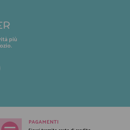
ER
ità più
ozio.
PAGAMENTI
Sicuri tramite carte di credito,