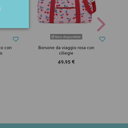
Non disponibile
co con
Borsone da viaggio rosa con
io
ciliegie
s
49,95 €