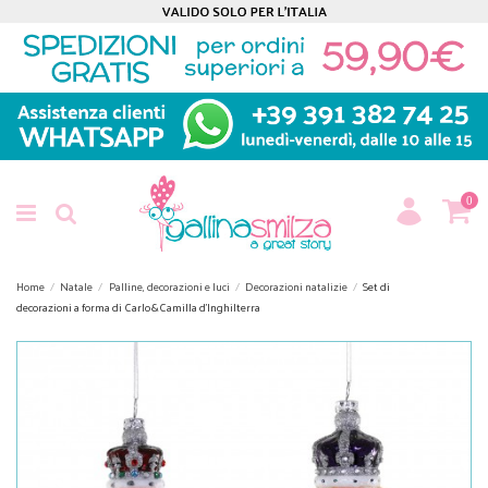
0
Home
Natale
Palline, decorazioni e luci
Decorazioni natalizie
Set di
decorazioni a forma di Carlo&Camilla d'Inghilterra