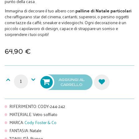
punto della casa.
Immagina di decorare il tuo albero con
palline di Natale particolari
che raffigurano star del cinema, cantanti, supereroi, o persino oggetti
come tazze da caffè, sneaker e videogiochi. Ogni decorazione è un
piccolo capolavoro di design, capace di strappare un sorriso e
sorprendere i tuoi ospiti!
64,90 €
AGGIUNGI AL
CARRELLO
RIFERIMENTO
:
CODY-244-242
MATERIALE
:
Vetro soffiato
MARCA
:
Cody Foster & Co
FANTASIA
:
Natale
TONALITÀ
:
Bianco