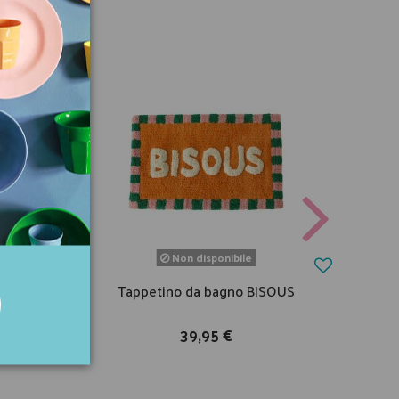
Non disponibile
ina con
Tappetino da bagno BISOUS
Pia
39,95 €