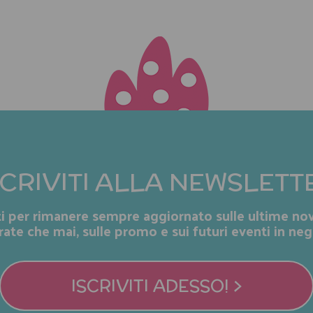
SCRIVITI ALLA NEWSLETT
iti per rimanere sempre aggiornato sulle ultime nov
rate che mai, sulle promo e sui futuri eventi in neg
ISCRIVITI ADESSO! >