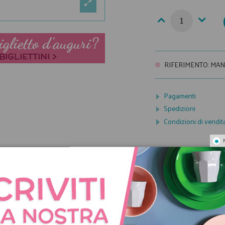
RIFERIMENTO
:
MANI
Pagamenti
Spedizioni
Condizioni di vendit
NNO ACQUISTATO QUES
COMPRATO ANCHE: