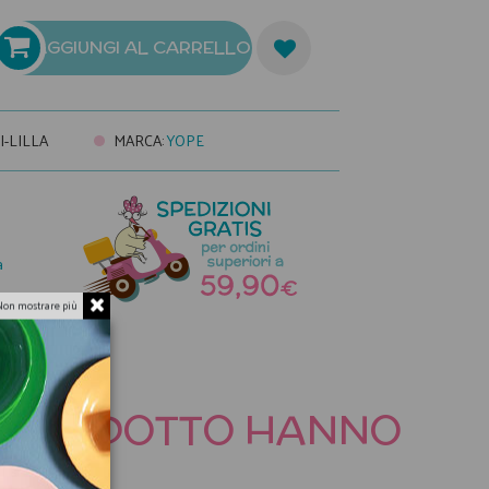
AGGIUNGI AL CARRELLO
-LILLA
MARCA
:
YOPE
a
Non mostrare più
TO PRODOTTO HANNO