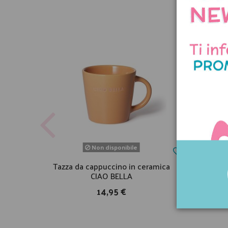
Non disponibile
Tazza da cappuccino in ceramica
Tovag
CIAO BELLA
14,95 €