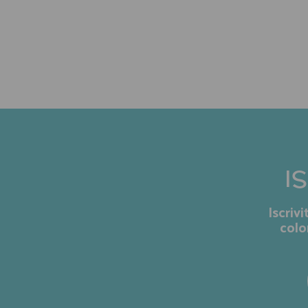
I
Iscriv
colo