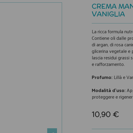
CREMA MANI
VANIGLIA
La ricca formula nutr
Contiene oli dalle pr
di argan, di rosa cani
glicerina vegetale 
lascia residui grassi 
e rafforzamento.
Profumo:
Lillà e Van
Modalità d’uso:
App
proteggere e rigenera
10,90 €