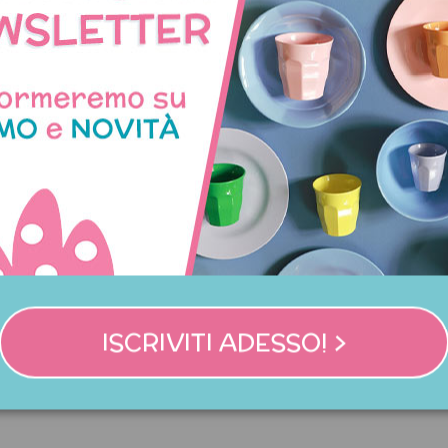
liolini di carta floreali con
Cucchiaino da tè in melam
ISCRIVITI ADESSO! >
bordo intrecciato
fiori viola
8,00 €
3,50 €