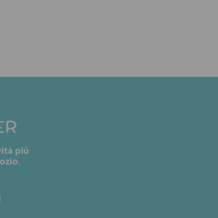
ER
ità più
ozio.