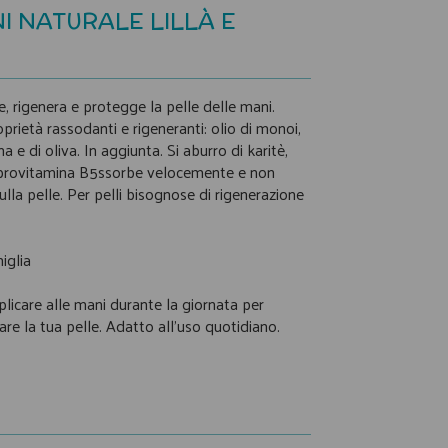
 NATURALE LILLÀ E
e, rigenera e protegge la pelle delle mani.
oprietà rassodanti e rigeneranti: olio di monoi,
na e di oliva. In aggiunta. Si aburro di karitè,
e provitamina B5ssorbe velocemente e non
sulla pelle. Per pelli bisognose di rigenerazione
iglia
licare alle mani durante la giornata per
re la tua pelle. Adatto all'uso quotidiano.