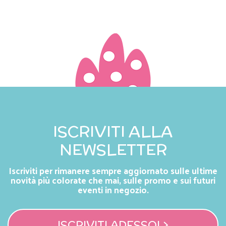
ISCRIVITI ALLA
NEWSLETTER
Iscriviti per rimanere sempre aggiornato sulle ultime
novità più colorate che mai, sulle promo e sui futuri
eventi in negozio.
ISCRIVITI ADESSO! >