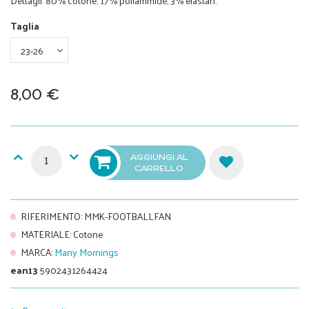
Dettagli: 80% cotone, 17% poliammide, 3% elastan.
Taglia
8,00 €
AGGIUNGI AL
CARRELLO
RIFERIMENTO
:
MMK-FOOTBALLFAN
MATERIALE
:
Cotone
MARCA
:
Many Mornings
ean13
5902431264424