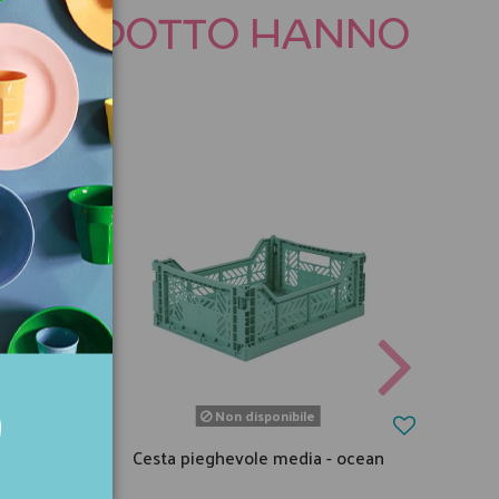
TO PRODOTTO HANNO
Non disponibile
 banana
Cesta pieghevole media - ocean