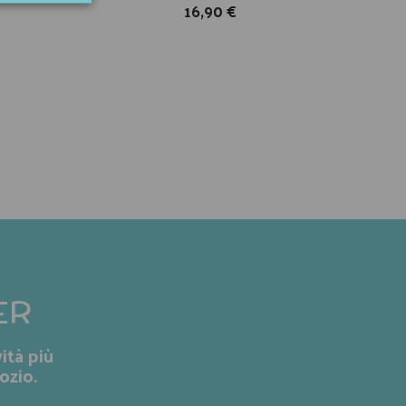
16,90 €
ER
ità più
ozio.