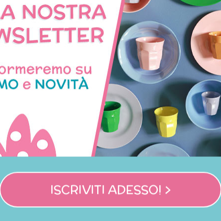
NNO ACQUISTATO QUES
COMPRATO ANCHE:
Non disponibile
Non disponibile
ISCRIVITI ADESSO! >
lzini bimbo fantasia api
Cesta pieghevole media -