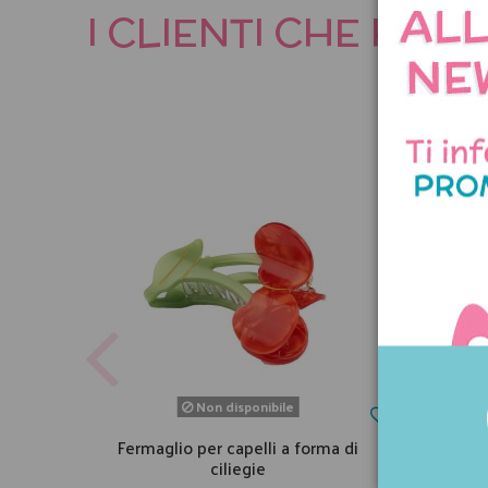
I CLIENTI CHE HA
Non disponibile
Fermaglio per capelli a forma di
Ca
ciliegie