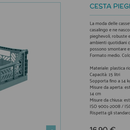
CESTA PIEG
La moda delle cassett
casalingo e ne nascon
pieghevoli, robuste e 
ambienti quotidiani di
possono smontare e 
Formato medio. Color
Materiale: plastica ri
Capacità: 15 litri
Sopporta fino a 14 
Misure da aperta: es
14 cm
Misure da chiusa: e
ISO 9001-2008 / IS
Rispetta gli standar
16,90 €