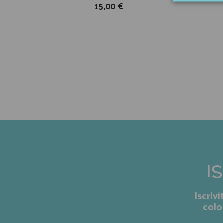
15,00 €
I
Iscriv
colo