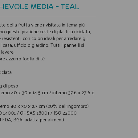
HEVOLE MEDIA - TEAL
e della frutta viene rivisitata in tema più
o queste pratiche ceste di plastica riciclata,
resistenti, con colori ideali per arredare gli
 casa, ufficio o giardino. Tutti i pannelli si
lavare.
e azzurro foglia di tè.
ciclata
kg di peso
terno 40 x 30 x 14.5 cm / interno 37.6 x 27.6 x
sterno 40 x 30 x 2.7 cm (20% dell'ingombro)
O 14001 / OHSAS 18001 / ISO 22000
d FDA, BGA, adatta per alimenti