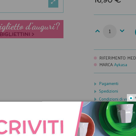
RIFERIMENTO
:
MED
MARCA
:
Aykasa
Pagamenti
Spedizioni
Condizioni di vendit