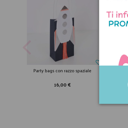
Party bags con razzo spaziale
Astu
16,00 €