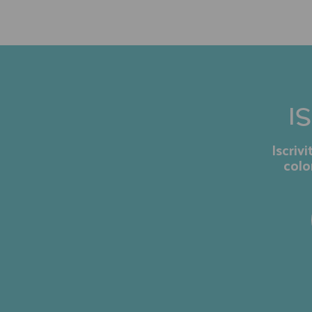
I
Iscriv
colo