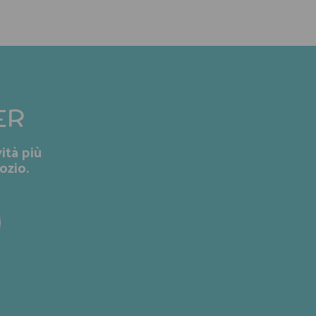
ER
ità più
ozio.