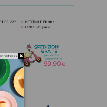
OT-GALAXY
MATERIALE
:
Plastica
FANTASIA
:
Spazio
Non mostrare più
a