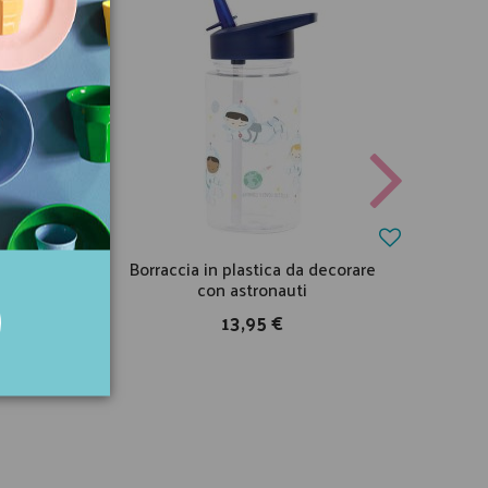
paziale
Borraccia in plastica da decorare
Bi
con astronauti
13,95 €