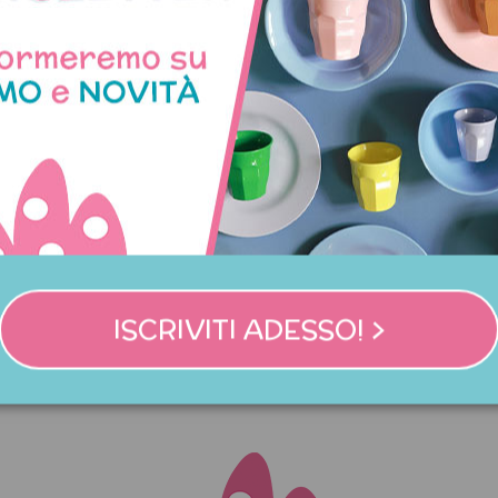
ccio per la scuola fantasia
Kit per cupcake fantasia s
Galaxy
ISCRIVITI ADESSO! >
13,95 €
18,00 €