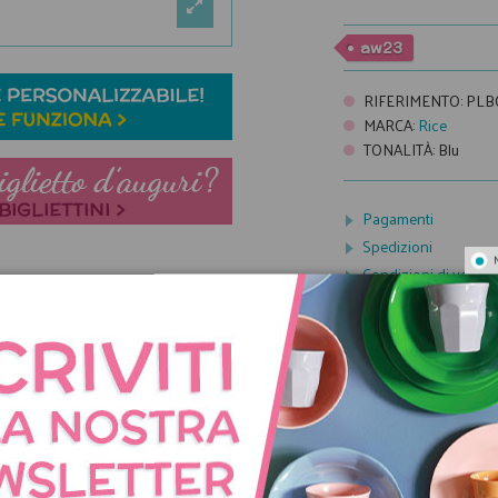
aw23
RIFERIMENTO
:
PLB
MARCA
:
Rice
TONALITÀ
:
Blu
Pagamenti
Spedizioni
Condizioni di vendit
CON LO STESSO TEMA