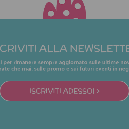
SCRIVITI ALLA NEWSLETT
iti per rimanere sempre aggiornato sulle ultime nov
rate che mai, sulle promo e sui futuri eventi in neg
ISCRIVITI ADESSO! >