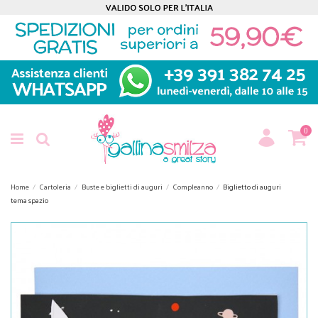
0
Home
Cartoleria
Buste e biglietti di auguri
Compleanno
Biglietto di auguri
tema spazio