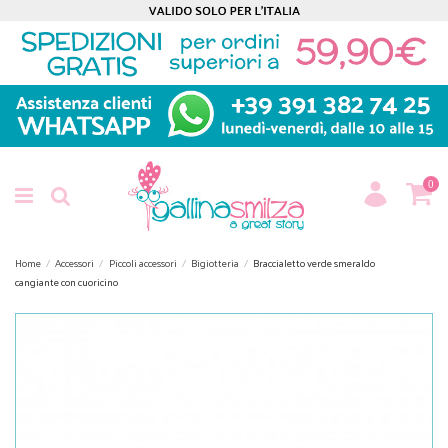
0
Home
Accessori
Piccoli accessori
Bigiotteria
Braccialetto verde smeraldo
cangiante con cuoricino