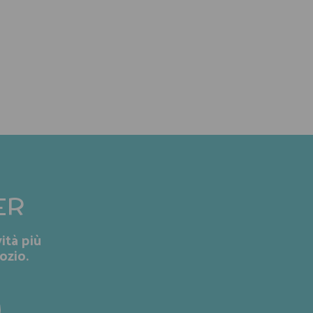
ER
ità più
ozio.