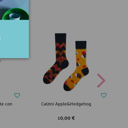
nte con
Calzini Apple&Hedgehog
Br
10,00 €