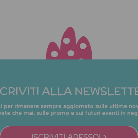
SCRIVITI ALLA NEWSLETT
iti per rimanere sempre aggiornato sulle ultime nov
rate che mai, sulle promo e sui futuri eventi in neg
ISCRIVITI ADESSO! >