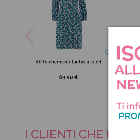
Abito chemisier fantasia cuori
S
89,90 €
I CLIENTI CHE HA