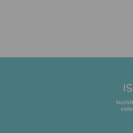
I
Iscriv
colo