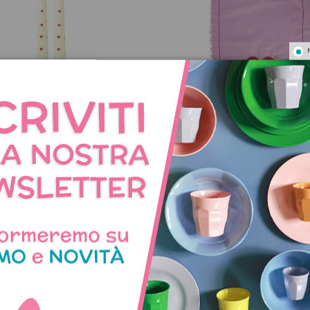
et 2 candele con cuori
Strofinaccio da cucina in 
rosa con cuore
14,90 €
14,90 €
NNO ACQUISTATO QUES