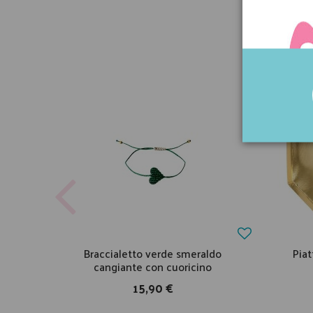
Braccialetto verde smeraldo
Piat
cangiante con cuoricino
15,90 €