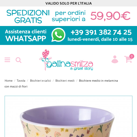
0
Home
Tavola
Bicchieri e calici
Bicchieri medi
Bicchiere medio in melamina
con mazzi di fiori