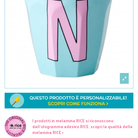
I prodotti in melamina RICE si riconoscono
dall'ologramma adesivo RICE: scopri la qualità della
melamina RICE >