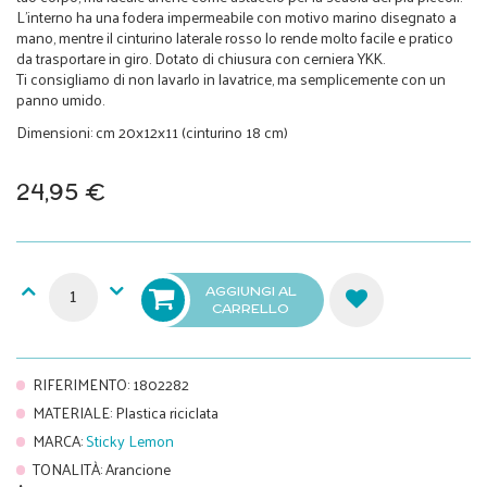
L'interno ha una fodera impermeabile con motivo marino disegnato a
mano, mentre il cinturino laterale rosso lo rende molto facile e pratico
da trasportare in giro. Dotato di chiusura con cerniera YKK.
Ti consigliamo di non lavarlo in lavatrice, ma semplicemente con un
panno umido.
Dimensioni: cm 20x12x11 (cinturino 18 cm)
24,95 €
AGGIUNGI AL
CARRELLO
RIFERIMENTO
:
1802282
MATERIALE
:
Plastica riciclata
MARCA
:
Sticky Lemon
TONALITÀ
:
Arancione