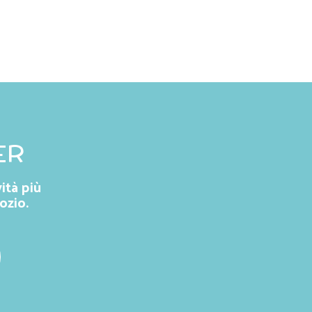
ER
ità più
ozio.