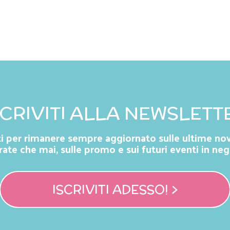
SCRIVITI ALLA NEWSLETT
iti per rimanere sempre aggiornato sulle ultime nov
rate che mai, sulle promo e sui futuri eventi in neg
ISCRIVITI ADESSO! >