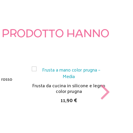
TO PRODOTTO HANNO
 rosso
Frusta da cucina in silicone e legno
Cande
color prugna
11,90 €