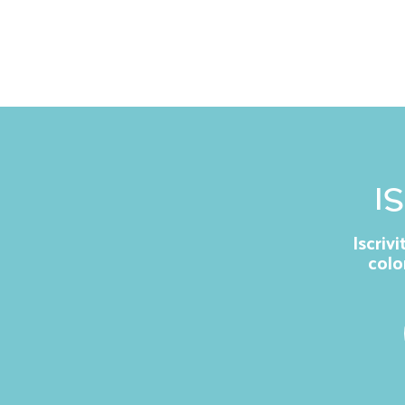
I
Iscriv
colo