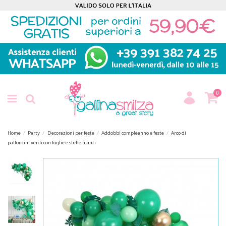
0
Home
Party
Decorazioni per feste
Addobbi compleanno e feste
Arco di
palloncini verdi con foglie e stelle filanti