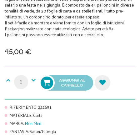
safari o una festa nella giungla. È composto da 44 palloncini in diverse
tonalità di verde, da 20 foglie di carta e da stelle filanti, il tutto pre-
infilato su un cordoncino dorato, per essere appeso.
Il set è facile da montare e viene fornito con un foglio di istruzioni.
Packaging realizzato con carta ecologica. Adatto per età 8+
I palloncini possono essere utilizzati con o senza elio.
45,00 €
AGGIUNGI AL
CARRELLO
RIFERIMENTO
:
222651
MATERIALE
:
Carta
MARCA
:
Meri Meri
FANTASIA
:
Safari/Giungla