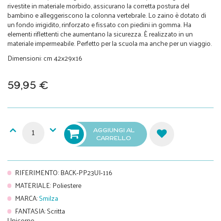
rivestite in materiale morbido, assicurano la corretta postura del
bambino e alleggeriscono la colonna vertebrale. Lo zaino è dotato di
un fondo irrigidito, rinforzato e fissato con piedini in gomma. Ha
elementi riflettenti che aumentano la sicurezza. È realizzato in un
materiale impermeabile. Perfetto per la scuola ma anche per un viaggio.
Dimensioni: cm 42x29x16
59,95 €
AGGIUNGI AL
CARRELLO
RIFERIMENTO
:
BACK-PP23UI-116
MATERIALE
:
Poliestere
MARCA
:
Smilza
FANTASIA
:
Scritta
Unicorno