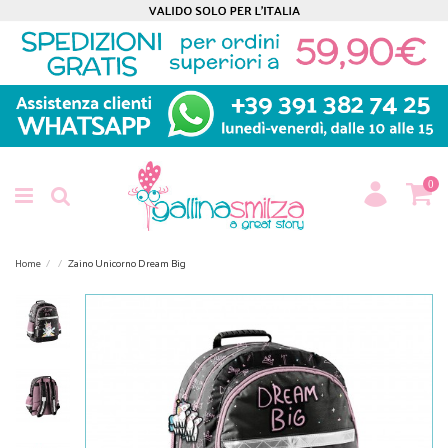
0
Home
Zaino Unicorno Dream Big