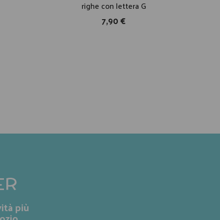
righe con lettera G
7,90 €
ER
ità più
ozio.