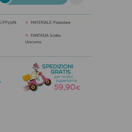
-PP23JN-
MATERIALE
:
Poliestere
FANTASIA
:
Scritta
Unicorno
a