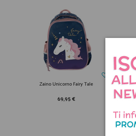
Zaino Unicorno Fairy Tale
Za
69,95 €