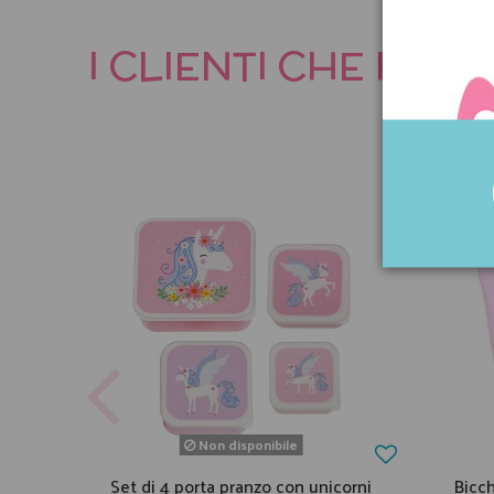
I CLIENTI CHE HA
Non disponibile
Set di 4 porta pranzo con unicorni
Bicc