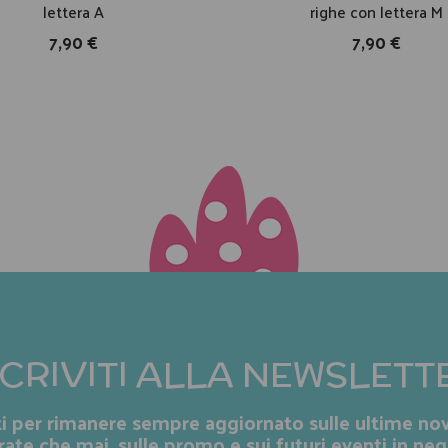
lettera A
righe con lettera M
7,90 €
7,90 €
SCRIVITI ALLA NEWSLETT
iti per rimanere sempre aggiornato sulle ultime nov
rate che mai, sulle promo e sui futuri eventi in neg