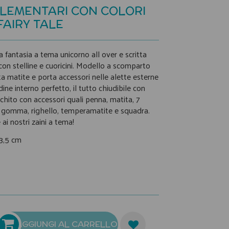
ELEMENTARI CON COLORI
AIRY TALE
 fantasia a tema unicorno all over e scritta
con stelline e cuoricini. Modello a scomparto
a matite e porta accessori nelle alette esterne
ne interno perfetto, il tutto chiudibile con
icchito con accessori quali penna, matita, 7
li, gomma, righello, temperamatite e squadra.
ai nostri zaini a tema!
x3,5 cm
AGGIUNGI AL CARRELLO