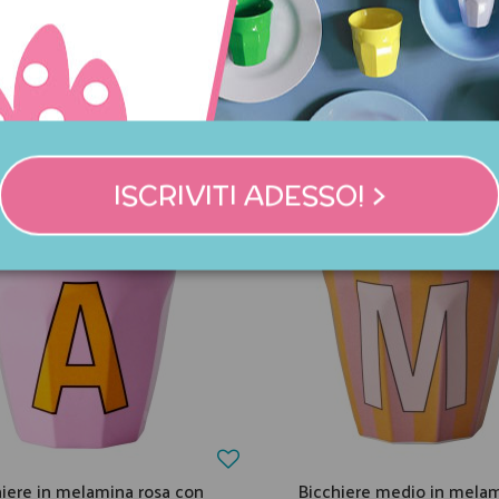
NNO ACQUISTATO QUES
COMPRATO ANCHE:
ISCRIVITI ADESSO! >
hiere in melamina rosa con
Bicchiere medio in melam