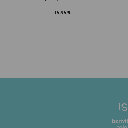
15,95 €
I
Iscriv
colo