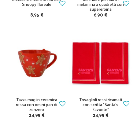
Snoopy floreale
melamina a quadretti con
supereroina
8,95 €
6,90 €
Tazza mug in ceramica
Tovaglioli rossi ricamati
rossa con omini pan di
con scritta "Santa's
zenzero
Favorite"
24,95 €
24,95 €