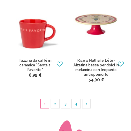
Tazzina da caffè in
Rice x Nathalie Léte -
ceramica "Santa's
Alzatina bassa per dolci in
Favorite"
melamina con leopardo
antropomorfo
8,95 €
54,90 €
1
2
3
4