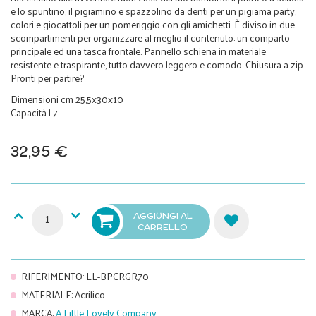
e lo spuntino, il pigiamino e spazzolino da denti per un pigiama party,
colori e giocattoli per un pomeriggio con gli amichetti. È diviso in due
scompartimenti per organizzare al meglio il contenuto: un comparto
principale ed una tasca frontale. Pannello schiena in materiale
resistente e traspirante, tutto davvero leggero e comodo. Chiusura a zip.
Pronti per partire?
Dimensioni cm 25,5x30x10
Capacità l 7
32,95 €
AGGIUNGI AL
CARRELLO
RIFERIMENTO
:
LL-BPCRGR70
MATERIALE
:
Acrilico
MARCA
:
A Little Lovely Company