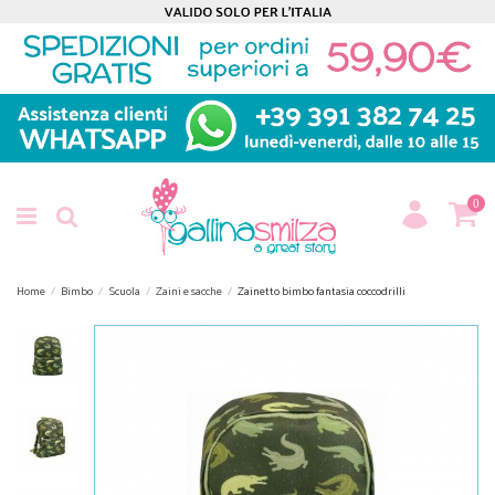
0
Home
Bimbo
Scuola
Zaini e sacche
Zainetto bimbo fantasia coccodrilli