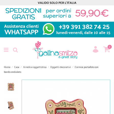
0
Home
Casa
Arredo e oggettistica
Oggetti decorativi
Cornice portafoto con
bordo ondulato