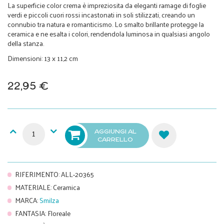
La superficie color crema è impreziosita da eleganti ramage di foglie
verdi e piccoli cuori rossi incastonati in soli stilizzati, creando un
connubio tra natura e romanticismo. Lo smalto brillante protegge la
ceramica e ne esalta i colori, rendendola luminosa in qualsiasi angolo
della stanza.
Dimensioni: 13 x 11,2 cm
22,95 €
AGGIUNGI AL
CARRELLO
RIFERIMENTO
:
ALL-20365
MATERIALE
:
Ceramica
MARCA
:
Smilza
FANTASIA
:
Floreale