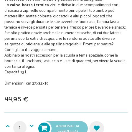
Lo
zaino-borsa termica
2in1 è diviso in due scompartimenti con
chiusura a zip: nello scompartimento principale il tuo bimbo può
mettere libri, matite colorate, giocattoli e altri piccoli oggetti che
possono servirgli durante le sue avventure fuori casa, l'ampia tasca
termica è invece pensata per tenere al fresco per ore bevande e snack;
è molto pratico grazie anche alle numerose tasche, di cui due laterali
per una scorta extra di acqua, che lo rendono adatto alle diverse
esigenze quotidiane, e alle spalline regolabili. Pronti per partire?
Consigliato il lavaggio a mano.
Abbinalo ai nostri accessori per la scuola a tema spaziale, come la
borraccia, il lunchbox, l'astuccio e il set di quaderni, per vivere la scuola
con tanta allegria.
Capacità 13 l.
Dimensioni: cm 27x32x19
44,95 €
AGGIUNGI AL
CARRELLO