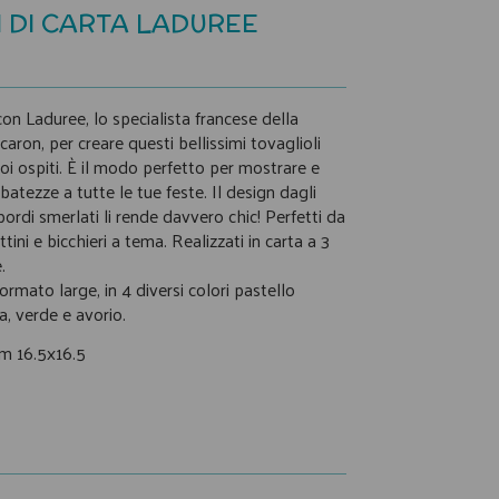
 DI CARTA LADUREE
on Laduree, lo specialista francese della
caron, per creare questi bellissimi tovaglioli
tuoi ospiti. È il modo perfetto per mostrare e
ibatezze a tutte le tue feste. Il design dagli
 bordi smerlati li rende davvero chic! Perfetti da
ttini e bicchieri a tema. Realizzati in carta a 3
.
ormato large, in 4 diversi colori pastello
sa, verde e avorio.
cm 16.5x16.5