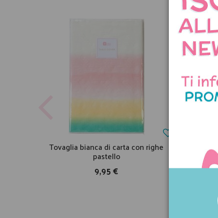
Tovaglia bianca di carta con righe
pastello
9,95 €