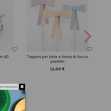
ori 3D
Toppers per torte a forma di fiocco
Pa
pastello
13,00 €
Non mostrare più