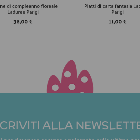
ne di compleanno floreale
Piatti di carta fantasia L
Laduree Parigi
Parigi
38,00 €
11,00 €
SCRIVITI ALLA NEWSLETT
iti per rimanere sempre aggiornato sulle ultime nov