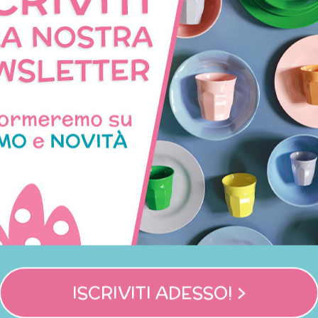
Party bags Principesse
Centrotavola complea
Castello delle Principe
16,00 €
48,00 €
ISCRIVITI ADESSO! >