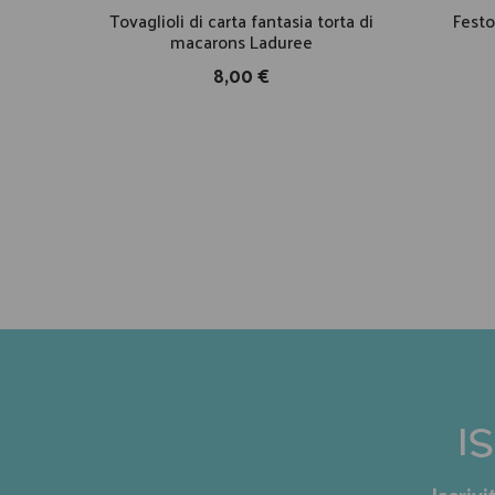
Tovaglioli di carta fantasia torta di
Festo
macarons Laduree
8,00 €
I
Iscriv