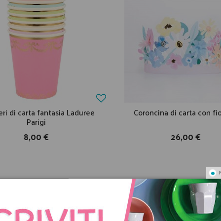
eri di carta fantasia Laduree
Coroncina di carta con fi
Parigi
8,00 €
26,00 €
CON LO STESSO TEMA