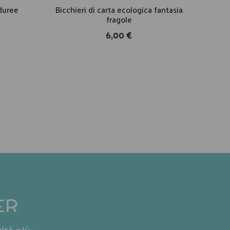
aduree
Bicchieri di carta ecologica fantasia
Bicc
fragole
6,00 €
ER
ità più