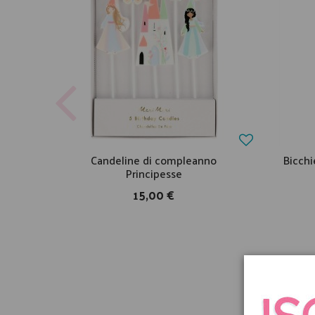
Candeline di compleanno
Bicchi
Principesse
15,00 €