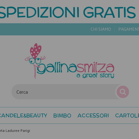
CHI SIAMO
PAGAMEN
CANDELE&BEAUTY
BIMBO
ACCESSORI
CARTOL
arta Laduree Parigi