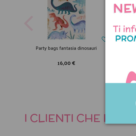
Party bags fantasia dinosauri
P
16,00 €
I CLIENTI CHE HA