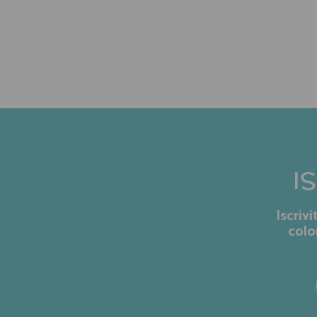
I
Iscriv
colo