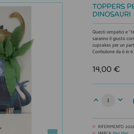
TOPPERS P
DINOSAURI
Questi simpatici e "t
saranno il giusto co
cupcakes per un par
Confezione da 6 in 6 
14,00 €
RIFERIMENTO
:
202
MARCA
:
Meri Meri