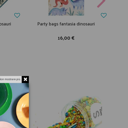
osauri
Party bags fantasia dinosauri
Pign
16,00 €
Non mostrare più