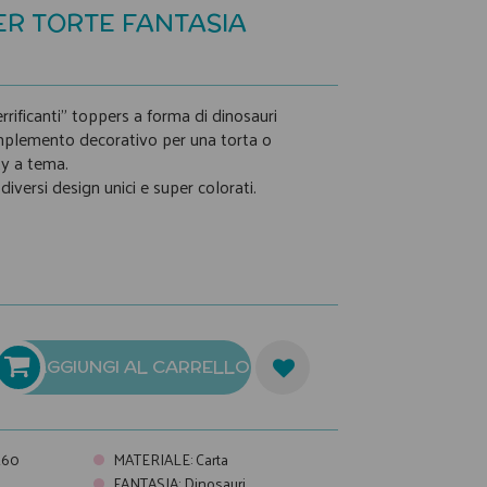
ER TORTE FANTASIA
errificanti" toppers a forma di dinosauri
mplemento decorativo per una torta o
ty a tema.
diversi design unici e super colorati.
AGGIUNGI AL CARRELLO
260
MATERIALE
:
Carta
FANTASIA
:
Dinosauri