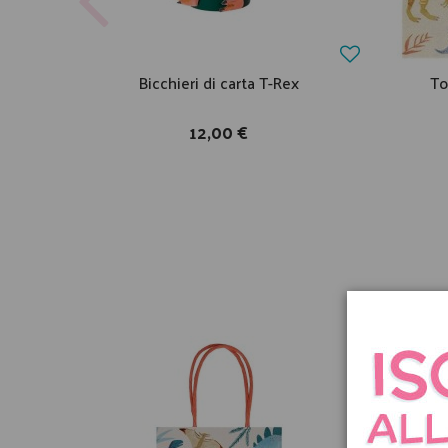
Bicchieri di carta T-Rex
To
12,00 €