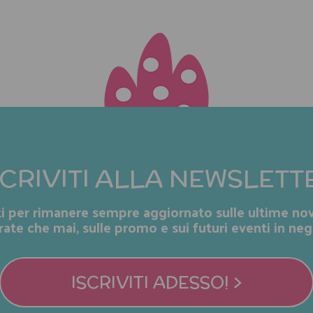
SCRIVITI ALLA NEWSLETT
iti per rimanere sempre aggiornato sulle ultime nov
rate che mai, sulle promo e sui futuri eventi in neg
ISCRIVITI ADESSO! >