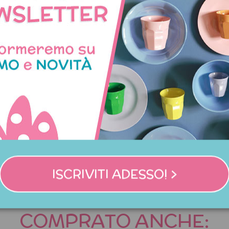
ignatta di compleanno
Piatto fondo bimbo fant
Dinosauro T-Rex
dinosauri
41,50 €
11,90 €
ISCRIVITI ADESSO! >
NNO ACQUISTATO QUES
COMPRATO ANCHE: