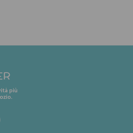
ER
ità più
ozio.