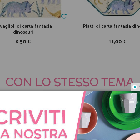
vaglioli di carta fantasia
Piatti di carta fantasia din
dinosauri
8,50 €
11,00 €
CON LO STESSO TEMA