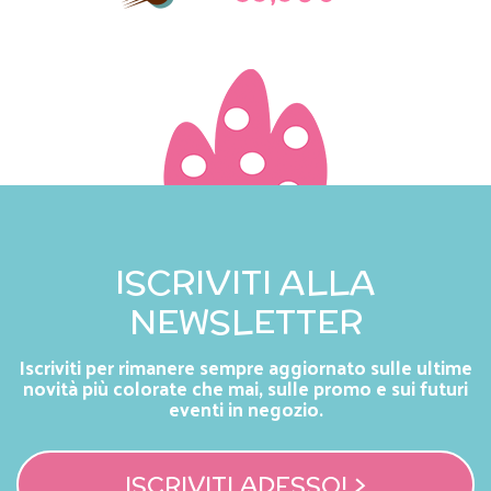
ISCRIVITI ALLA
NEWSLETTER
Iscriviti per rimanere sempre aggiornato sulle ultime
novità più colorate che mai, sulle promo e sui futuri
eventi in negozio.
ISCRIVITI ADESSO! >