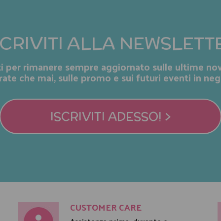
SCRIVITI ALLA NEWSLETT
iti per rimanere sempre aggiornato sulle ultime nov
rate che mai, sulle promo e sui futuri eventi in neg
ISCRIVITI ADESSO! >
CUSTOMER CARE