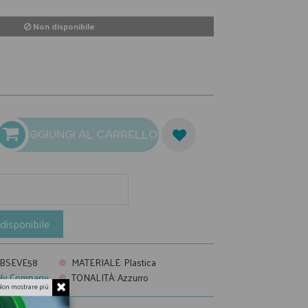
Non disponibile
AGGIUNGI AL CARRELLO
disponibile
SBSEVE58
MATERIALE
:
Plastica
vely Company
TONALITÀ
:
Azzurro
Non mostrare più