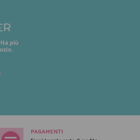
ER
ità più
ozio.
PAGAMENTI