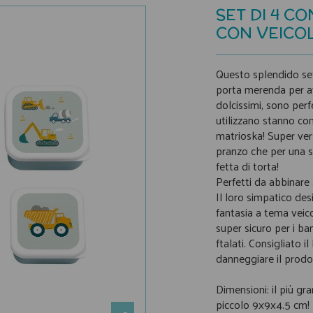
SET DI 4 C
CON VEICO
Questo splendido s
porta merenda per ave
dolcissimi, sono perf
utilizzano stanno co
matrioska! Super vers
pranzo che per una s
fetta di torta!
Perfetti da abbinare 
Il loro simpatico de
fantasia a tema veicol
super sicuro per i ba
ftalati. Consigliato 
danneggiare il prodo
Dimensioni: il più gr
piccolo 9x9x4.5 cm!