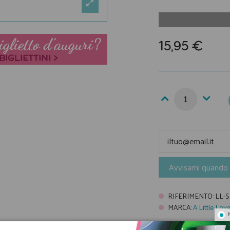
15,95 €
Avvisami quando 
RIFERIMENTO
:
LL-
MARCA
:
A Little Lo