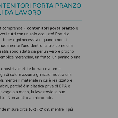
ONTENITORI PORTA PRANZO
LI DA LAVORO
et comprende 4
contenitori
porta
pranzo
e
rli tutti con un solo acquisto! Pratici e
etti per ogni necessità e quando non si
modamente l'uno dentro l'altro, come una
atili, sono adatti sia per un vero e proprio
emplice merendina, un frutto, un panino o una
ai nostri zainetti e borracce a tema.
sign di colore azzurro ghiaccio mostra una
i, mentre il materiale in cui è realizzato è
mbini, perché è in plastica priva di BPA e
il lavaggio a mano, la lavastoviglie può
tto. Non adatto al microonde.
ande misura circa 16x14x7 cm, mentre il più