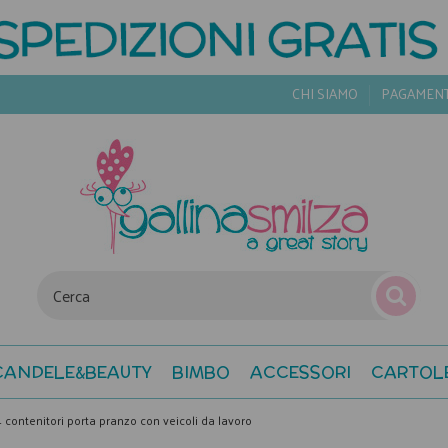
CHI SIAMO
PAGAMEN
CANDELE&BEAUTY
BIMBO
ACCESSORI
CARTOL
4 contenitori porta pranzo con veicoli da lavoro