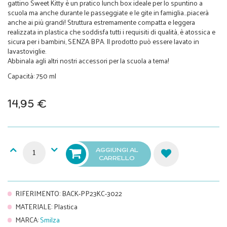
gattino Sweet Kitty è un pratico lunch box ideale per lo spuntino a
scuola ma anche durante le passeggiate e le gite in famiglia…piacerà
anche ai più grandi! Struttura estremamente compatta e leggera
realizzata in plastica che soddisfa tutti i requisiti di qualità, è atossica e
sicura per i bambini, SENZA BPA. Il prodotto può essere lavato in
lavastoviglie.
Abbinala agli altri nostri accessori per la scuola a tema!
Capacità: 750 ml
14,95 €
AGGIUNGI AL
CARRELLO
RIFERIMENTO
:
BACK-PP23KC-3022
MATERIALE
:
Plastica
MARCA
:
Smilza