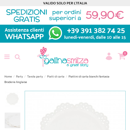
0
Home
Party
Tavola party
Piatti di carta
Piattini di carta bianchi fantasia
Broderie Anglaise