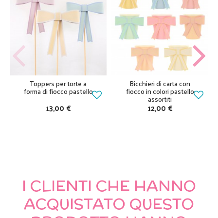
Toppers per torte a
Bicchieri di carta con
forma di fiocco pastello
fiocco in colori pastello
assortiti
13,00 €
12,00 €
I CLIENTI CHE HANNO
ACQUISTATO QUESTO