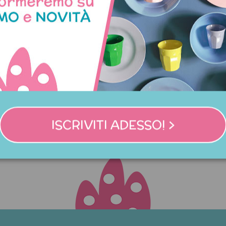
tta da tavola a pois - fucsia
Cucchiaio da tavola a pois -
6,90 €
6,90 €
ISCRIVITI ADESSO! >