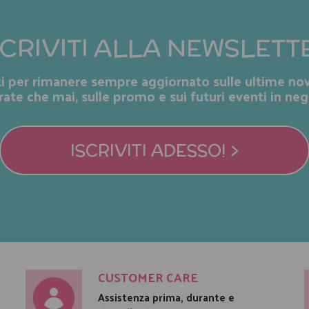
SCRIVITI ALLA NEWSLETT
iti per rimanere sempre aggiornato sulle ultime nov
rate che mai, sulle promo e sui futuri eventi in neg
ISCRIVITI ADESSO! >
CUSTOMER CARE
Assistenza prima, durante e