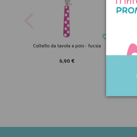
Coltello da tavola a pois - fucsia
Forche
6,90 €