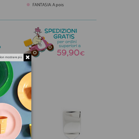
FANTASIA
:
A pois
a
Non mostrare più