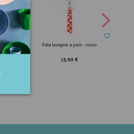
 fucsia
Pala lasagne a pois - rosso
Cu
15,90 €