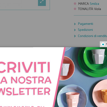
MARCA
:
Smilza
TONALITÀ
:
Viola
Pagamenti
Spedizioni
Condizioni di vendit
CON LO STESSO TEMA