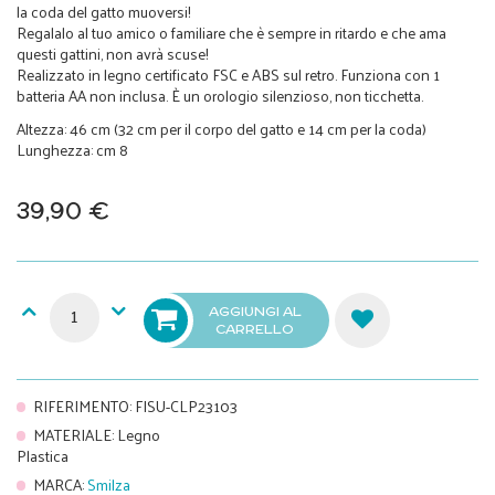
la coda del gatto muoversi!
Regalalo al tuo amico o familiare che è sempre in ritardo e che ama
questi gattini, non avrà scuse!
Realizzato in legno certificato FSC e ABS sul retro. Funziona con 1
batteria AA non inclusa. È un orologio silenzioso, non ticchetta.
Altezza: 46 cm (32 cm per il corpo del gatto e 14 cm per la coda)
Lunghezza: cm 8
39,90 €
AGGIUNGI AL
CARRELLO
RIFERIMENTO
:
FISU-CLP23103
MATERIALE
:
Legno
Plastica
MARCA
:
Smilza