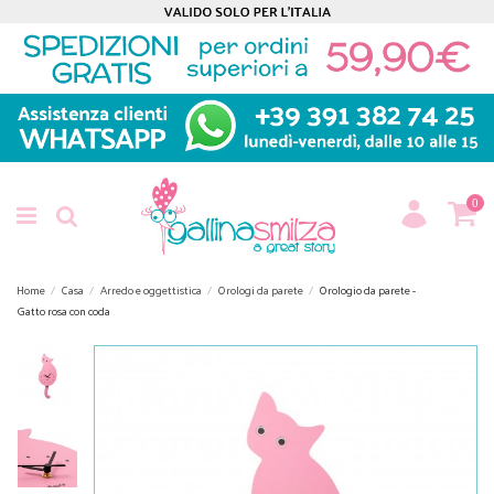
0
Home
Casa
Arredo e oggettistica
Orologi da parete
Orologio da parete -
Gatto rosa con coda