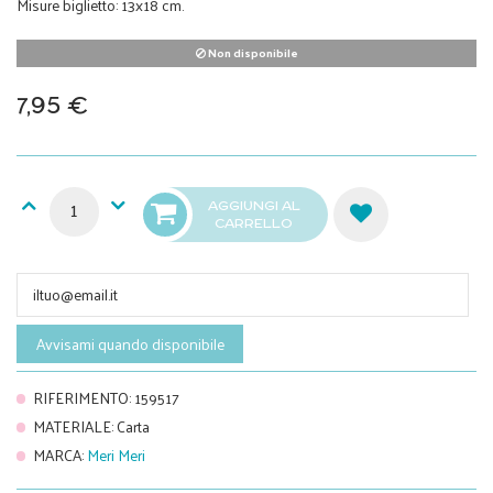
Misure biglietto: 13x18 cm.
Non disponibile
7,95 €
AGGIUNGI AL
CARRELLO
Avvisami quando disponibile
RIFERIMENTO
:
159517
MATERIALE
:
Carta
MARCA
:
Meri Meri