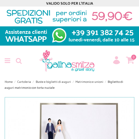
0
Home
Cartoleria
Buste e biglietti di auguri
Matrimonio e unioni
Biglietto di
auguri matrimonio con torta nuziale