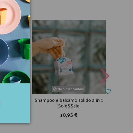
Non disponibile
ante al
Shampoo e balsamo solido 2 in 1
Mous
"Sole&Sale"
10,95 €