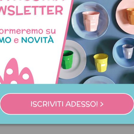
hera viso in biocellulosa
Stick Maschera viso purific
ISCRIVITI ADESSO! >
Idratazione all’anguria
profumo di Menta
8,95 €
15,95 €