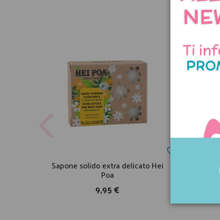
Sapone solido extra delicato Hei
Masc
Poa
9,95 €