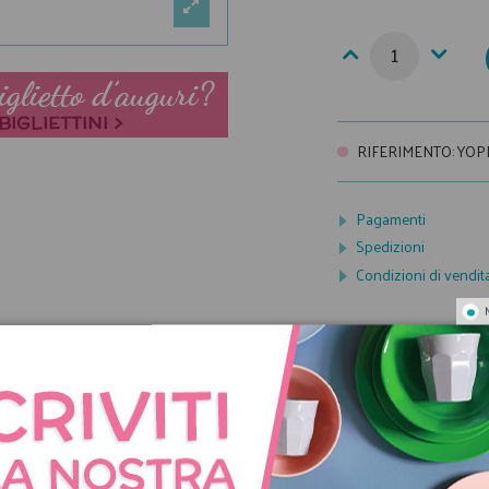
RIFERIMENTO
:
YOP
Pagamenti
Spedizioni
Condizioni di vendit
NNO ACQUISTATO QUES
COMPRATO ANCHE: