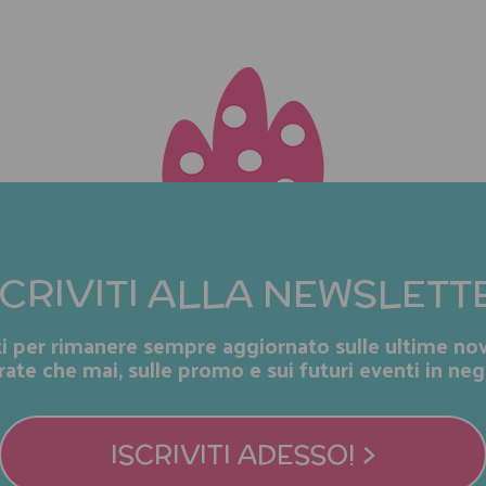
SCRIVITI ALLA NEWSLETT
iti per rimanere sempre aggiornato sulle ultime nov
rate che mai, sulle promo e sui futuri eventi in neg
ISCRIVITI ADESSO! >