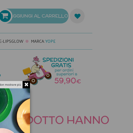
AGGIUNGI AL CARRELLO
E-LIPSGLOW
MARCA
:
YOPE
a
Non mostrare più
TO PRODOTTO HANNO