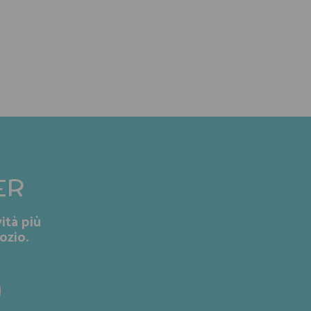
ER
ità più
ozio.