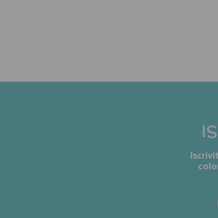
I
Iscriv
colo