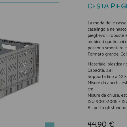
CESTA PIEG
La moda delle cassett
casalingo e ne nascon
pieghevoli, robuste e 
ambienti quotidiani di
possono smontare e 
Formato grande. Colo
Materiale: plastica ri
Capacità: 44 l
Sopporta fino a 22 k
Misure da aperta: es
cm
Misure da chiusa: es
ISO 9001-2008 / IS
Rispetta gli standar
44,90 €