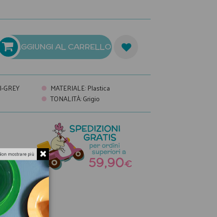
AGGIUNGI AL CARRELLO
I-GREY
MATERIALE
:
Plastica
TONALITÀ
:
Grigio
a
Non mostrare più