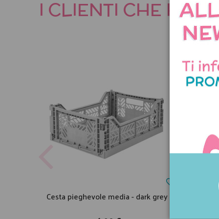
I CLIENTI CHE HA
Cesta pieghevole media - dark grey
Cesta