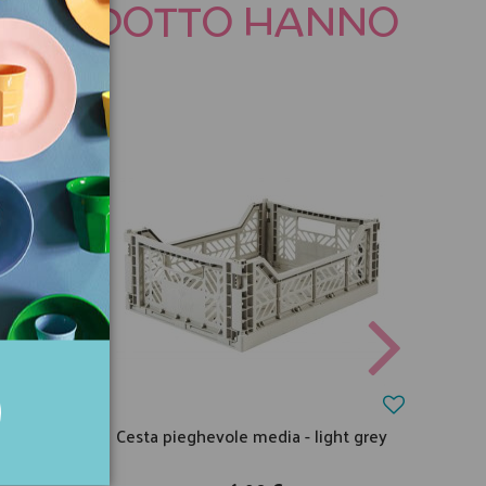
TO PRODOTTO HANNO
coconut
Cesta pieghevole media - light grey
Ces