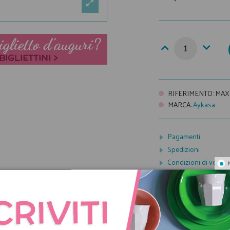
RIFERIMENTO
:
MAX
MARCA
:
Aykasa
Pagamenti
Spedizioni
Condizioni di vendit