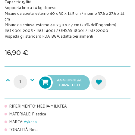
Capacità: 15 litri
Sopporta fino a 14 kg di peso
Misure da aperta: esterno 40 x 30 x 14.5 cm / interno 37.6 x 27.6 x 14
cm
Misure da chiusa: esterno 40 x 30 x 2.7 cm (20% dell'ingombro)
ISO 9001-2008 / ISO 14001 / OHSAS 18001 / ISO 22000
Rispetta gli standard FDA, BGA, adatta per alimenti
16,90 €
AGGIUNGI AL
CARRELLO
RIFERIMENTO
:
MEDIA-MILKTEA
MATERIALE
:
Plastica
MARCA
:
Aykasa
TONALITÀ
:
Rosa