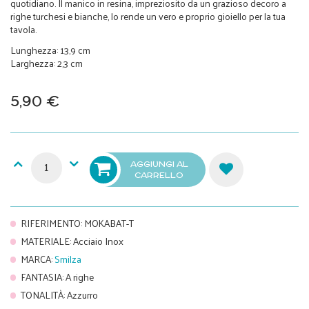
quotidiano. Il manico in resina, impreziosito da un grazioso decoro a
righe turchesi e bianche, lo rende un vero e proprio gioiello per la tua
tavola.
Lunghezza: 13,9 cm
Larghezza: 2,3 cm
5,90 €
AGGIUNGI AL
CARRELLO
RIFERIMENTO
:
MOKABAT-T
MATERIALE
:
Acciaio Inox
MARCA
:
Smilza
FANTASIA
:
A righe
TONALITÀ
:
Azzurro