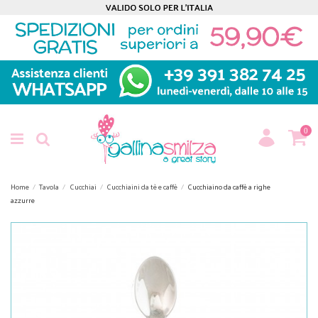
0
Home
Tavola
Cucchiai
Cucchiaini da tè e caffè
Cucchiaino da caffè a righe
azzurre