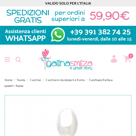
0
Home
Tavola
Cucchiai
Cucchiaini da dessert e frutta
Cucchiaio frutta a
quadri - fucsia