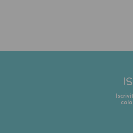
I
Iscriv
colo