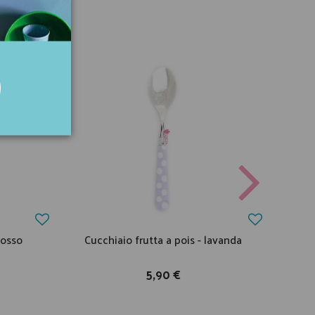
rosso
Cucchiaio frutta a pois - lavanda
Co
5,90 €