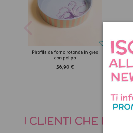
Pirofila da forno rotonda in gres
Coltel
con polipo
56,90 €
I CLIENTI CHE HA