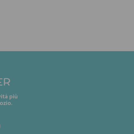
ER
ità più
ozio.