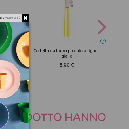
Non mostrare più
 viola
Coltello da burro piccolo a righe -
Colt
giallo
5,90 €
TO PRODOTTO HANNO