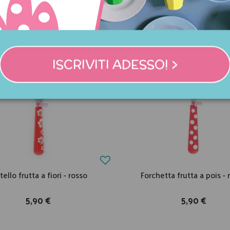
COMPRATO ANCHE:
ISCRIVITI ADESSO! >
tello frutta a fiori - rosso
Forchetta frutta a pois - 
5,90 €
5,90 €