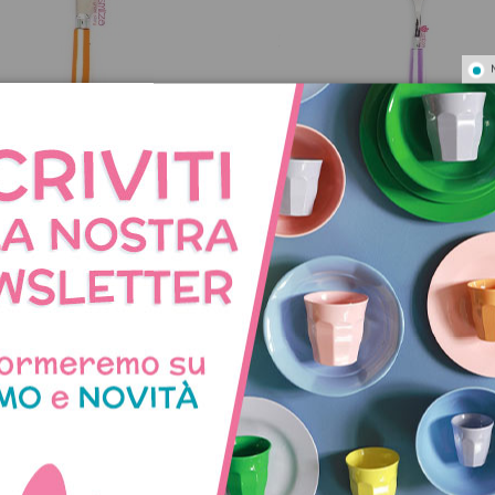
Non disponibile
lo da burro piccolo a righe -
Cucchiaio frutta a righe -
arancione
5,90 €
5,90 €
NNO ACQUISTATO QUES