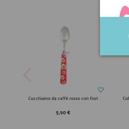
Cucchiaino da caffè rosso con fiori
Col
5,90 €