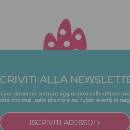
SCRIVITI ALLA NEWSLETT
iti per rimanere sempre aggiornato sulle ultime nov
rate che mai, sulle promo e sui futuri eventi in neg
ISCRIVITI ADESSO! >