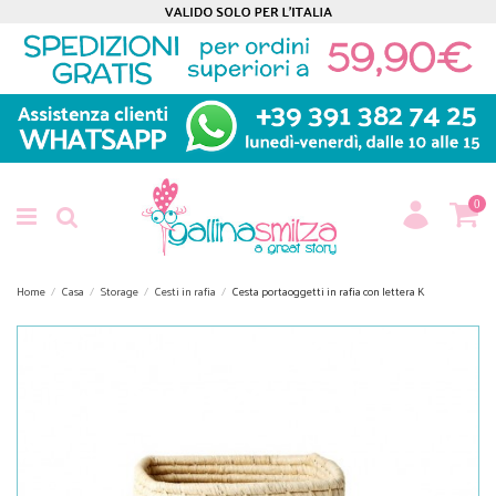
0
Home
Casa
Storage
Cesti in rafia
Cesta portaoggetti in rafia con lettera K