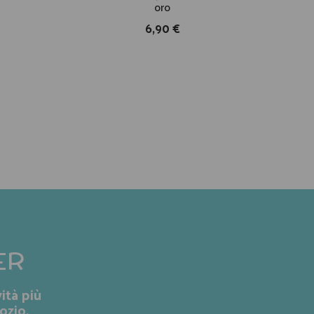
oro
6,90 €
ER
ità più
ozio.