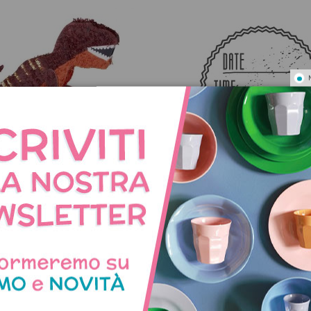
ignatta di compleanno
Timbro "Date Time Pla
Dinosauro T-Rex
41,50 €
6,00 €