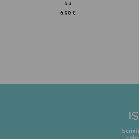
blu
6,90 €
I
Iscriv
colo