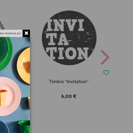
Non mostrare più
ce"
Timbro "Invitation"
6,00 €