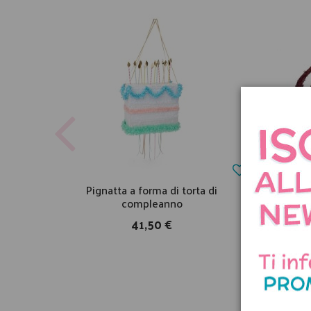
Pignatta a forma di torta di
P
compleanno
41,50 €