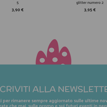
5
glitter numero 2
3,90 €
3,95 €
SCRIVITI ALLA NEWSLETT
iti per rimanere sempre aggiornato sulle ultime nov
rate che mai, sulle promo e sui futuri eventi in neg