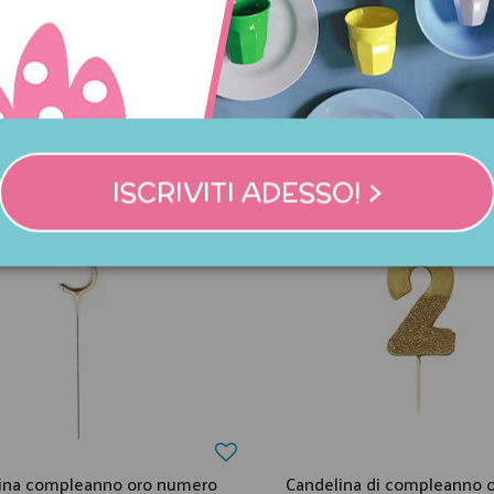
NNO ACQUISTATO QUES
COMPRATO ANCHE:
ISCRIVITI ADESSO! >
ina compleanno oro numero
Candelina di compleanno 