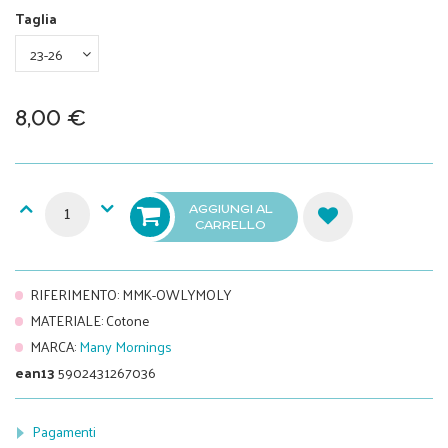
Taglia
8,00 €
AGGIUNGI AL
CARRELLO
RIFERIMENTO
:
MMK-OWLYMOLY
MATERIALE
:
Cotone
MARCA
:
Many Mornings
ean13
5902431267036
Pagamenti