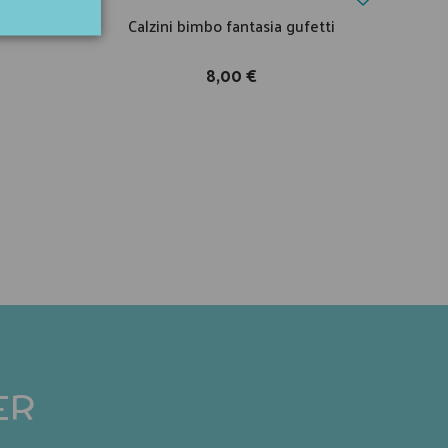
ini col
Calzini bimbo fantasia gufetti
Bic
8,00 €
ER