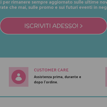
iti per rimanere sempre aggiornato sulle ultime nov
rate che mai, sulle promo e sui futuri eventi in neg
ISCRIVITI ADESSO! >
CUSTOMER CARE
Assistenza prima, durante e
dopo l'ordine.