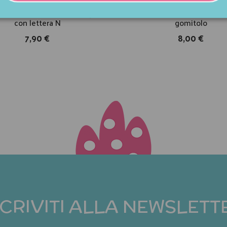
ere in melamina verde acqua
Calzini bimba fantasia gatt
con lettera N
gomitolo
7,90 €
8,00 €
SCRIVITI ALLA NEWSLETT