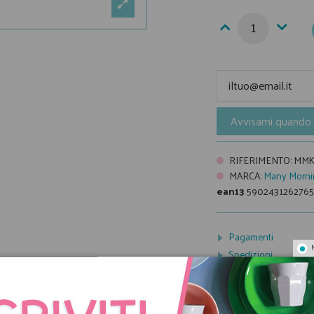
Avvisami quando 
RIFERIMENTO
:
MMK
MARCA
:
Many Morni
ean13
5902431262765
Pagamenti
Spedizioni
Condizioni di vendit