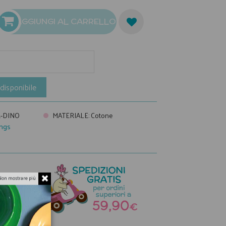
AGGIUNGI AL CARRELLO
disponibile
-DINO
MATERIALE
:
Cotone
ngs
Non mostrare più
a