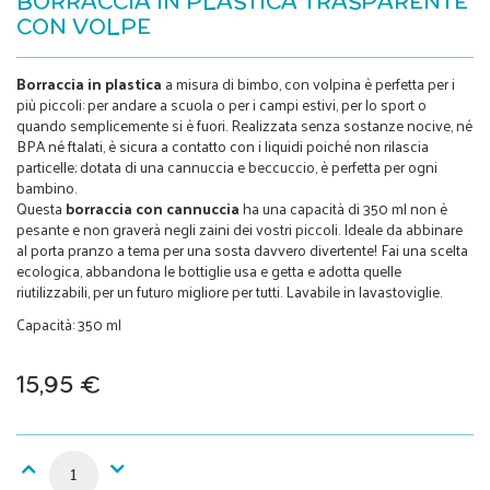
BORRACCIA IN PLASTICA TRASPARENTE
CON VOLPE
Borraccia in plastica
a misura di bimbo, con volpina è perfetta per i
più piccoli: per andare a scuola o per i campi estivi, per lo sport o
quando semplicemente si è fuori. Realizzata senza sostanze nocive, né
BPA né ftalati, è sicura a contatto con i liquidi poiché non rilascia
particelle; dotata di una cannuccia e beccuccio, è perfetta per ogni
bambino.
Questa
borraccia con cannuccia
ha una capacità di 350 ml non è
pesante e non graverà negli zaini dei vostri piccoli. Ideale da abbinare
al porta pranzo a tema per una sosta davvero divertente! Fai una scelta
ecologica, abbandona le bottiglie usa e getta e adotta quelle
riutilizzabili, per un futuro migliore per tutti. Lavabile in lavastoviglie.
Capacità: 350 ml
15,95 €