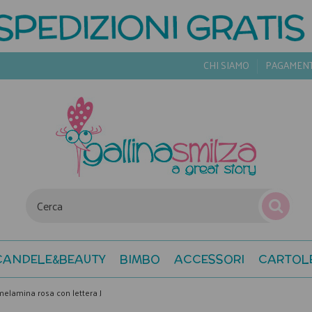
CHI SIAMO
PAGAMEN
CANDELE&BEAUTY
BIMBO
ACCESSORI
CARTOL
melamina rosa con lettera J