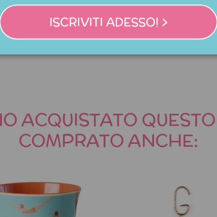
za mug in porcellana con
Tazza mug in porcellana
pappagallo e lettera U
tucano e lettera T
ISCRIVITI ADESSO! >
24,95 €
24,95 €
NNO ACQUISTATO QUES
COMPRATO ANCHE: