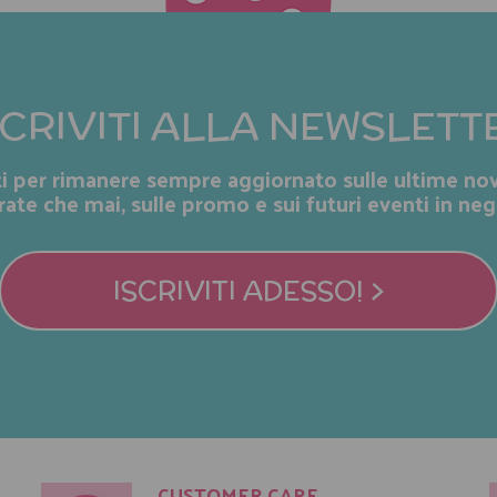
SCRIVITI ALLA NEWSLETT
iti per rimanere sempre aggiornato sulle ultime nov
rate che mai, sulle promo e sui futuri eventi in neg
ISCRIVITI ADESSO! >
CUSTOMER CARE