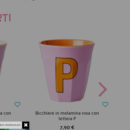
TI
sa con
Bicchiere in melamina rosa con
Bic
lettera P
Non mostrare più
7,90 €