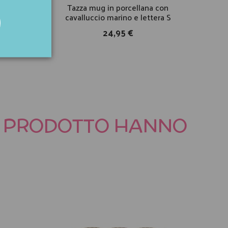
 con
Tazza mug in porcellana con
T
cavalluccio marino e lettera S
24,95 €
TO PRODOTTO HANNO