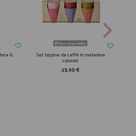
Non disponibile
tera G
Set tazzine da caffè in melanina
G
colorati
25,90 €