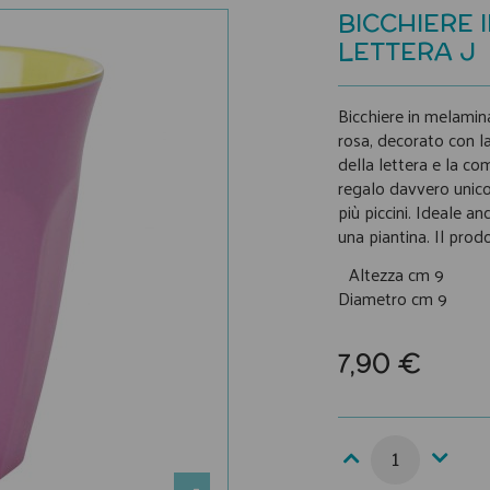
BICCHIERE 
LETTERA J
Bicchiere in melamina
rosa, decorato con la
della lettera e la co
regalo davvero unico 
più piccini. Ideale 
una piantina. Il prod
Altezza cm 9
Diametro cm 9
7,90 €