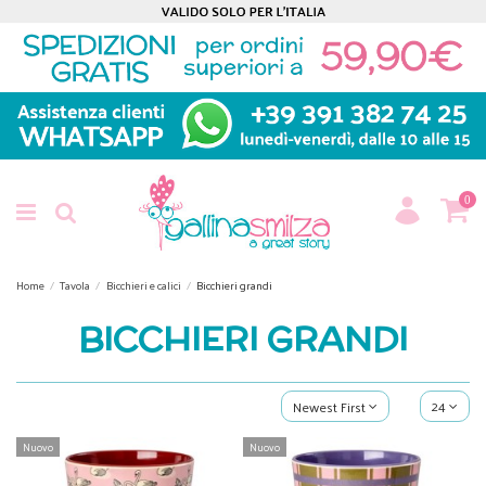
0
Home
Tavola
Bicchieri e calici
Bicchieri grandi
BICCHIERI GRANDI
24
Newest First
Nuovo
Nuovo